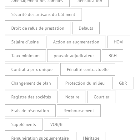
Aménagement des combles
densification
Sécurité des artisans du bâtiment
Droit de refus de prestation
Défauts
Salaire d'usine
Action en augmentation
HOAI
Taux minimum
pouvoir adjudicateur
BGH
Contrat à prix unique
Pénalité contractuelle
Changement de plan
Protection du milieu
GbR
Registre des sociétés
Notaire
Courtier
Frais de réservation
Remboursement
Suppléments
VOB/B
Rémunération supplémentaire
Héritage