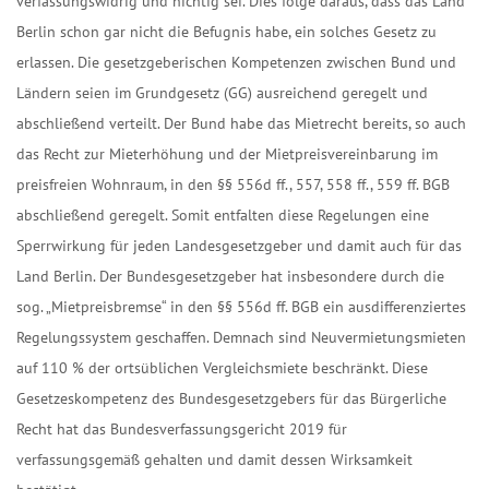
verfassungswidrig und nichtig sei. Dies folge daraus, dass das Land
Berlin schon gar nicht die Befugnis habe, ein solches Gesetz zu
erlassen. Die gesetzgeberischen Kompetenzen zwischen Bund und
Ländern seien im Grundgesetz (GG) ausreichend geregelt und
abschließend verteilt. Der Bund habe das Mietrecht bereits, so auch
das Recht zur Mieterhöhung und der Mietpreisvereinbarung im
preisfreien Wohnraum, in den §§ 556d ff., 557, 558 ff., 559 ff. BGB
abschließend geregelt. Somit entfalten diese Regelungen eine
Sperrwirkung für jeden Landesgesetzgeber und damit auch für das
Land Berlin. Der Bundesgesetzgeber hat insbesondere durch die
sog. „Mietpreisbremse“ in den §§ 556d ff. BGB ein ausdifferenziertes
Regelungssystem geschaffen. Demnach sind Neuvermietungsmieten
auf 110 % der ortsüblichen Vergleichsmiete beschränkt. Diese
Gesetzeskompetenz des Bundesgesetzgebers für das Bürgerliche
Recht hat das Bundesverfassungsgericht 2019 für
verfassungsgemäß gehalten und damit dessen Wirksamkeit