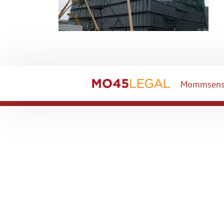
Mommsenst