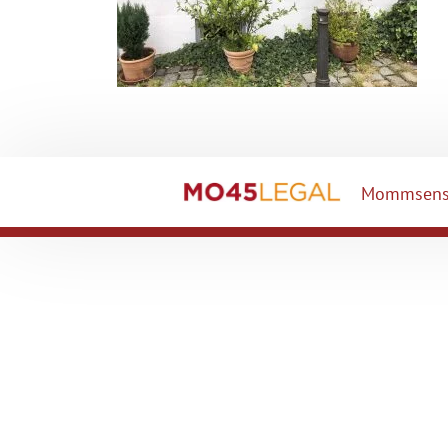
Mommsenst