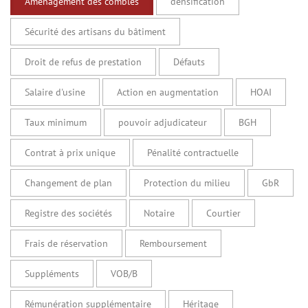
Aménagement des combles
densification
Sécurité des artisans du bâtiment
Droit de refus de prestation
Défauts
Salaire d'usine
Action en augmentation
HOAI
Taux minimum
pouvoir adjudicateur
BGH
Contrat à prix unique
Pénalité contractuelle
Changement de plan
Protection du milieu
GbR
Registre des sociétés
Notaire
Courtier
Frais de réservation
Remboursement
Suppléments
VOB/B
Rémunération supplémentaire
Héritage