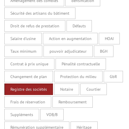
Aménagement des combles
densification
Sécurité des artisans du bâtiment
Droit de refus de prestation
Défauts
Salaire d'usine
Action en augmentation
HOAI
Taux minimum
pouvoir adjudicateur
BGH
Contrat à prix unique
Pénalité contractuelle
Changement de plan
Protection du milieu
GbR
Registre des sociétés
Notaire
Courtier
Frais de réservation
Remboursement
Suppléments
VOB/B
Rémunération supplémentaire
Héritage