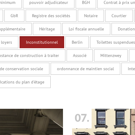
minimum
pouvoir adjudicateur
BGH
Contrat à prix u
GbR
Registre des sociétés
Notaire
Courtier
upplémentaire
Héritage
Loi fiscale annuelle
Donation
 loyers
Inconstitutionnel
Berlin
Toilettes suspendues
bstance de construction à traiter
Associé
Mittenzwey
de conservation sociale
ordonnance de maintien social
Int
ications du plan d'étage
07.