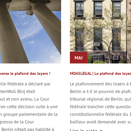
MAI
erse le plafond des loyers !
MO45LEGAL | Le plafond des loyers 
lle fédérale a déclaré par
Le plafonnement des loyers à B
etenWoG Bln) était
Berlin a-t-il le pouvoir de plaf
ul et non avenu. La Cour
tribunal régional de Berlin, qu
er cette décision suite à une
fédérale trancher cette questio
n groupe parlementaire de la
constitutionnelle fédérale du 1
presse de la Cour
bailleur avait demandé avec suc
 Berlin n'était pas habilité à
Lire la suite
►