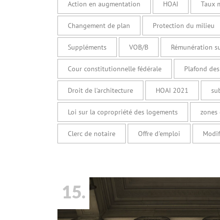
Action en augmentation
HOAI
Taux 
Changement de plan
Protection du milieu
Suppléments
VOB/B
Rémunération s
Cour constitutionnelle fédérale
Plafond des
Droit de l'architecture
HOAI 2021
su
Loi sur la copropriété des logements
zones 
Clerc de notaire
Offre d'emploi
Modif
15.