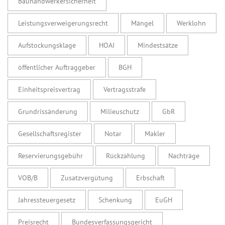
Bauhandwerkersicherheit
Leistungsverweigerungsrecht
Mängel
Werklohn
Aufstockungsklage
HOAI
Mindestsätze
öffentlicher Auftraggeber
BGH
Einheitspreisvertrag
Vertragsstrafe
Grundrissänderung
Milieuschutz
GbR
Gesellschaftsregister
Notar
Makler
Reservierungsgebühr
Rückzahlung
Nachträge
VOB/B
Zusatzvergütung
Erbschaft
Jahressteuergesetz
Schenkung
EuGH
Preisrecht
Bundesverfassungsgericht