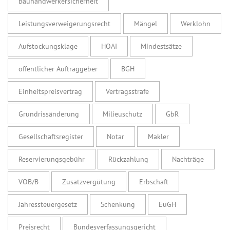
Bauhandwerkersicherheit
Leistungsverweigerungsrecht
Mängel
Werklohn
Aufstockungsklage
HOAI
Mindestsätze
öffentlicher Auftraggeber
BGH
Einheitspreisvertrag
Vertragsstrafe
Grundrissänderung
Milieuschutz
GbR
Gesellschaftsregister
Notar
Makler
Reservierungsgebühr
Rückzahlung
Nachträge
VOB/B
Zusatzvergütung
Erbschaft
Jahressteuergesetz
Schenkung
EuGH
Preisrecht
Bundesverfassungsgericht