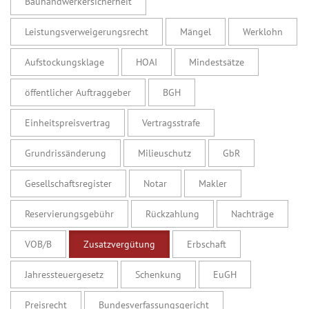
Bauhandwerkersicherheit
Leistungsverweigerungsrecht
Mängel
Werklohn
Aufstockungsklage
HOAI
Mindestsätze
öffentlicher Auftraggeber
BGH
Einheitspreisvertrag
Vertragsstrafe
Grundrissänderung
Milieuschutz
GbR
Gesellschaftsregister
Notar
Makler
Reservierungsgebühr
Rückzahlung
Nachträge
VOB/B
Zusatzvergütung
Erbschaft
Jahressteuergesetz
Schenkung
EuGH
Preisrecht
Bundesverfassungsgericht